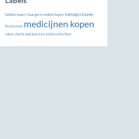
Labels
kamagra kopen
fatbike kopen
haargorie middel kopen
medicijnen kopen
klusjesman
roken slecht
wat kost een elektrische fiets